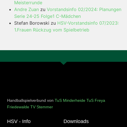
Meisterrunde
Andre Zuan
zu
Vorstandsinfo 02/2024: Planungen
Serie 24-25 Folge1 C-Mädchen
Stefan Borowski
zu
HSV-Vorstandsinfo 07/2023:
1.Frauen Rückzug vom Spielbetrieb
Handballspielverbund von
TuS Minderheide
TuS Freya
Friedewalde
TV Stemmer
HSV - Info
Downloads