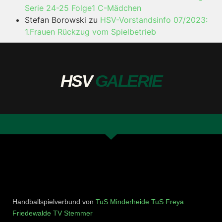
Serie 24-25 Folge1 C-Mädchen
Stefan Borowski
zu
HSV-Vorstandsinfo 07/2023:
1.Frauen Rückzug vom Spielbetrieb
HSV
GALERIE
Handballspielverbund von
TuS Minderheide
TuS Freya
Friedewalde
TV Stemmer