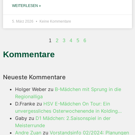
WEITERLESEN »
5. März 2026
Keine Kommentare
1
2
3
4
5
6
Kommentare
Neueste Kommentare
Holger Weber
zu
B-Mädchen mit Sprung in die
Regionalliga
D.Franke
zu
HSV E-Mädchen On Tour: Ein
unvergessliches Osterwochenende in Kolding…
Gaby
zu
D1 Mädchen: 2.Saisonspiel in der
Meisterrunde
Andre Zuan
zu
Vorstandsinfo 02/2024: Planungen