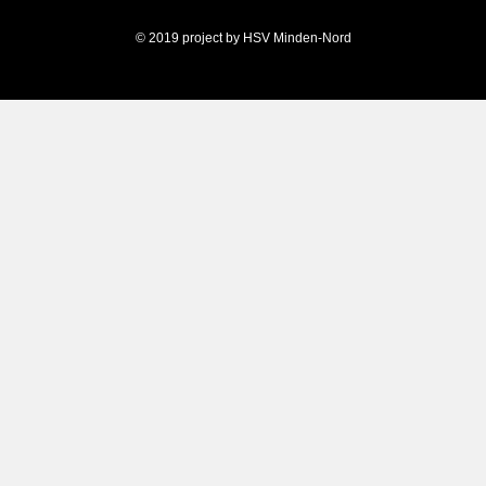
© 2019 project by HSV Minden-Nord
Weitere Informationen über den gesperrten Inhalt.