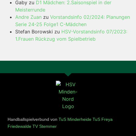
Gaby
zu
D1 Mädchen: 2.Saisonspiel in der
Meisterrunde
Andre Zuan
zu
Vorstandsinfo 02/2024: Planungen
Serie 24-25 Folge1 C-Mädchen
Stefan Borowski
zu
HSV-Vorstandsinfo 07/2023:
1.Frauen Rückzug vom Spielbetrieb
Handballspielverbund von
TuS Minderheide
TuS Freya
Friedewalde
TV Stemmer