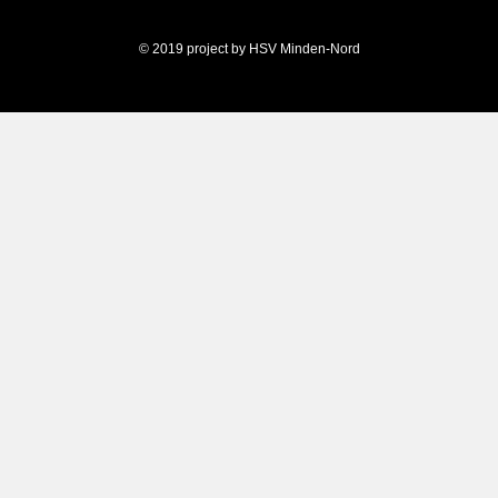
© 2019 project by HSV Minden-Nord
Weitere Informationen über den gesperrten Inhalt.