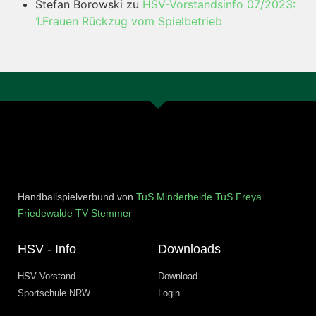
Stefan Borowski
zu
HSV-Vorstandsinfo 07/2023:
1.Frauen Rückzug vom Spielbetrieb
Handballspielverbund von
TuS Minderheide
TuS Freya
Friedewalde
TV Stemmer
HSV - Info
Downloads
HSV Vorstand
Download
Sportschule NRW
Login