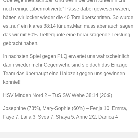
Überlegenheit sichtbar. Und wenn bei den Kontern nicht
noch einige „übermotivierte“ Pässe dabei gewesen wären,
hätten wir locker wieder die 40 Tore überschritten. So wurde
es „nur“ ein klares 38:14 für uns.Man muss aber auch sagen,
das wir mit 80% Trefferquote eine herausragende Leistung
gebracht haben.
In nächsten Spiel gegen PLQ erwartet uns wahrscheinlich
dann wieder mehr Gegenwehr, sind sie doch das Einzige
Team das überhaupt eine Halbzeit gegen uns gewinnen
konnte!!!
HSV Minden Nord 2 – TuS SW Wehe 38:14 (20:9)
Josephine (73%), Mary-Sophie (60%) – Fenja 10, Emma,
Faye 7, Laila 3, Svea 7, Shaya 5, Anne 2/2, Danica 4