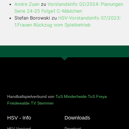
Andre Zuan
zu
Vorstandsinfo 02/2024: Planungen
Serie 24-25 Folge1 C-Mädchen
Stefan Borowski
zu
HSV-Vorstandsinfo 07/2023:
1.Frauen Rückzug vom Spielbetrieb
Handballspielverbund von
TuS Minderheide
TuS Freya
Friedewalde
TV Stemmer
HSV - Info
Downloads
HSV Vorstand
Download