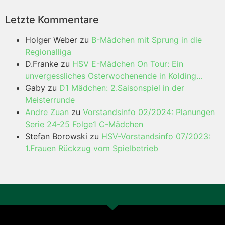
Letzte Kommentare
Holger Weber
zu
B-Mädchen mit Sprung in die
Regionalliga
D.Franke
zu
HSV E-Mädchen On Tour: Ein
unvergessliches Osterwochenende in Kolding…
Gaby
zu
D1 Mädchen: 2.Saisonspiel in der
Meisterrunde
Andre Zuan
zu
Vorstandsinfo 02/2024: Planungen
Serie 24-25 Folge1 C-Mädchen
Stefan Borowski
zu
HSV-Vorstandsinfo 07/2023:
1.Frauen Rückzug vom Spielbetrieb