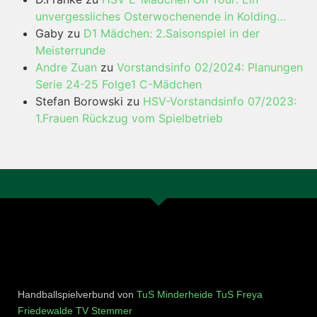
unvergessliches Osterwochenende in Kolding…
Gaby
zu
D1 Mädchen: 2.Saisonspiel in der
Meisterrunde
Andre Zuan
zu
Vorstandsinfo 02/2024: Planungen
Serie 24-25 Folge1 C-Mädchen
Stefan Borowski
zu
HSV-Vorstandsinfo 07/2023:
1.Frauen Rückzug vom Spielbetrieb
Handballspielverbund von
TuS Minderheide
TuS Freya
Friedewalde
TV Stemmer