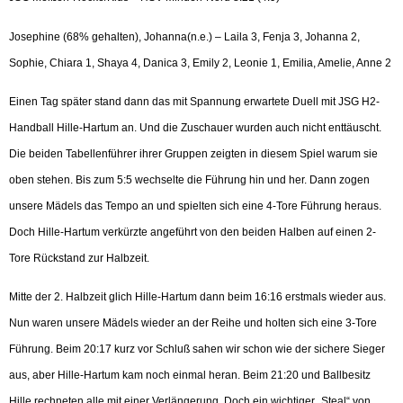
Josephine (68% gehalten), Johanna(n.e.) – Laila 3, Fenja 3, Johanna 2,
Sophie, Chiara 1, Shaya 4, Danica 3, Emily 2, Leonie 1, Emilia, Amelie, Anne 2
Einen Tag später stand dann das mit Spannung erwartete Duell mit JSG H2-
Handball Hille-Hartum an. Und die Zuschauer wurden auch nicht enttäuscht.
Die beiden Tabellenführer ihrer Gruppen zeigten in diesem Spiel warum sie
oben stehen. Bis zum 5:5 wechselte die Führung hin und her. Dann zogen
unsere Mädels das Tempo an und spielten sich eine 4-Tore Führung heraus.
Doch Hille-Hartum verkürzte angeführt von den beiden Halben auf einen 2-
Tore Rückstand zur Halbzeit.
Mitte der 2. Halbzeit glich Hille-Hartum dann beim 16:16 erstmals wieder aus.
Nun waren unsere Mädels wieder an der Reihe und holten sich eine 3-Tore
Führung. Beim 20:17 kurz vor Schluß sahen wir schon wie der sichere Sieger
aus, aber Hille-Hartum kam noch einmal heran. Beim 21:20 und Ballbesitz
Hille rechneten alle mit einer Verlängerung. Doch ein wichtiger „Steal“ von