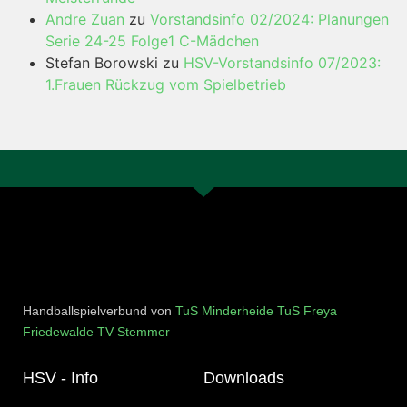
Andre Zuan
zu
Vorstandsinfo 02/2024: Planungen
Serie 24-25 Folge1 C-Mädchen
Stefan Borowski
zu
HSV-Vorstandsinfo 07/2023:
1.Frauen Rückzug vom Spielbetrieb
Handballspielverbund von
TuS Minderheide
TuS Freya
Friedewalde
TV Stemmer
HSV - Info
Downloads