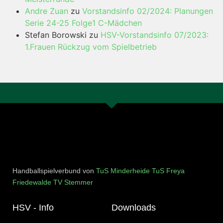
Andre Zuan
zu
Vorstandsinfo 02/2024: Planungen
Serie 24-25 Folge1 C-Mädchen
Stefan Borowski
zu
HSV-Vorstandsinfo 07/2023:
1.Frauen Rückzug vom Spielbetrieb
Handballspielverbund von
TuS Minderheide
TuS Freya
Friedewalde
TV Stemmer
HSV - Info
Downloads