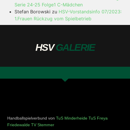
Serie 24-25 Folge1 C-Mädchen
Stefan Borowski
zu
HSV-Vorstandsinfo 07/2023:
1.Frauen Rückzug vom Spielbetrieb
HSV
GALERIE
Handballspielverbund von
TuS Minderheide
TuS Freya
Friedewalde
TV Stemmer