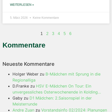
WEITERLESEN »
5. März 2026
Keine Kommentare
1
2
3
4
5
6
Kommentare
Neueste Kommentare
Holger Weber
zu
B-Mädchen mit Sprung in die
Regionalliga
D.Franke
zu
HSV E-Mädchen On Tour: Ein
unvergessliches Osterwochenende in Kolding…
Gaby
zu
D1 Mädchen: 2.Saisonspiel in der
Meisterrunde
Andre Zuan
zu
Vorstandsinfo 02/2024: Planungen