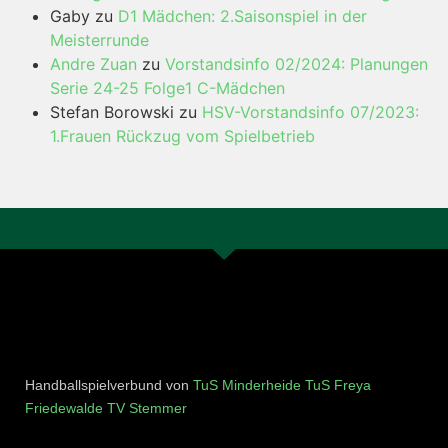
Gaby
zu
D1 Mädchen: 2.Saisonspiel in der
Meisterrunde
Andre Zuan
zu
Vorstandsinfo 02/2024: Planungen
Serie 24-25 Folge1 C-Mädchen
Stefan Borowski
zu
HSV-Vorstandsinfo 07/2023:
1.Frauen Rückzug vom Spielbetrieb
Handballspielverbund von
TuS Minderheide
TuS Freya
Friedewalde
TV Stemmer