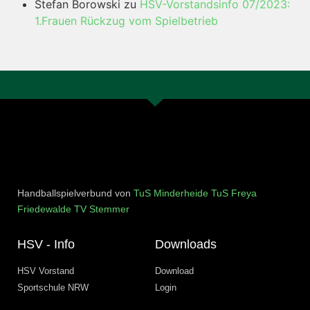
Stefan Borowski
zu
HSV-Vorstandsinfo 07/2023:
1.Frauen Rückzug vom Spielbetrieb
Handballspielverbund von
TuS Minderheide
TuS Freya
Friedewalde
TV Stemmer
HSV - Info
Downloads
HSV Vorstand
Download
Sportschule NRW
Login