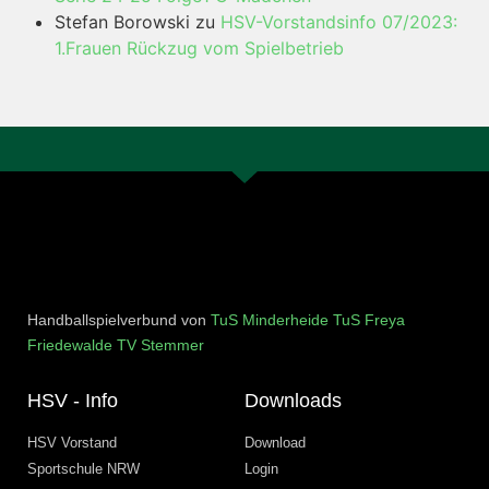
Stefan Borowski
zu
HSV-Vorstandsinfo 07/2023:
1.Frauen Rückzug vom Spielbetrieb
Handballspielverbund von
TuS Minderheide
TuS Freya
Friedewalde
TV Stemmer
HSV - Info
Downloads
HSV Vorstand
Download
Sportschule NRW
Login