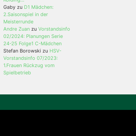
Gaby
zu
D1 Mädchen:
2.Saisonspiel in der
Meisterrunde
Andre Zuan
zu
Vorstandsinfo
02/2024: Planungen Serie
24-25 Folge1 C-Mädchen
Stefan Borowski
zu
HSV-
Vorstandsinfo 07/2023:
1.Frauen Rückzug vom
Spielbetrieb