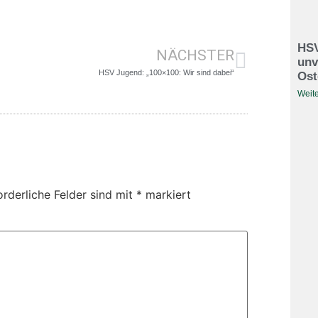
HSV
NÄCHSTER
unv
HSV Jugend: „100×100: Wir sind dabei“
Ost
Weite
orderliche Felder sind mit
*
markiert