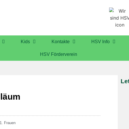
Kids
Kontakte
HSV Info
HSV Förderverein
Le
iläum
1. Frauen