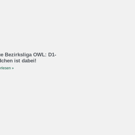
e Bezirksliga OWL: D1-
chen ist dabei!
rlesen »