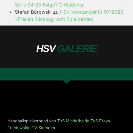
Serie 24-25 Folge1 C-Mädchen
Stefan Borowski
zu
HSV-Vorstandsinfo 07/2023:
1.Frauen Rückzug vom Spielbetrieb
HSV
GALERIE
Handballspielverbund von
TuS Minderheide
TuS Freya
Friedewalde
TV Stemmer