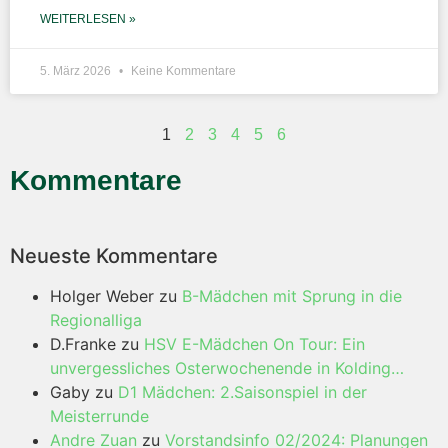
WEITERLESEN »
5. März 2026
Keine Kommentare
1
2
3
4
5
6
Kommentare
Neueste Kommentare
Holger Weber
zu
B-Mädchen mit Sprung in die
Regionalliga
D.Franke
zu
HSV E-Mädchen On Tour: Ein
unvergessliches Osterwochenende in Kolding…
Gaby
zu
D1 Mädchen: 2.Saisonspiel in der
Meisterrunde
Andre Zuan
zu
Vorstandsinfo 02/2024: Planungen