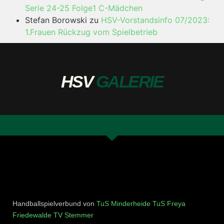
Serie 24-25 Folge1 C-Mädchen
Stefan Borowski
zu
HSV-Vorstandsinfo 07/2023:
1.Frauen Rückzug vom Spielbetrieb
HSV
GALERIE
Handballspielverbund von
TuS Minderheide
TuS Freya
Friedewalde
TV Stemmer