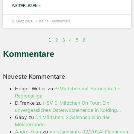
WEITERLESEN »
5. März 2026
Keine Kommentare
1
2
3
4
5
6
Kommentare
Neueste Kommentare
Holger Weber
zu
B-Mädchen mit Sprung in die
Regionalliga
D.Franke
zu
HSV E-Mädchen On Tour: Ein
unvergessliches Osterwochenende in Kolding…
Gaby
zu
D1 Mädchen: 2.Saisonspiel in der
Meisterrunde
Andre Zuan
zu
Vorstandsinfo 02/2024: Planungen