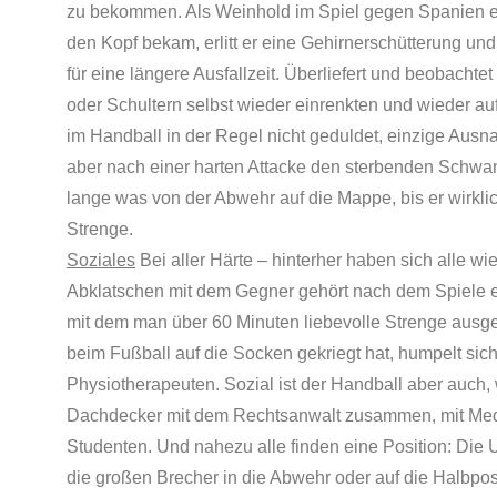
zu bekommen. Als Weinhold im Spiel gegen Spanien ein
den Kopf bekam, erlitt er eine Gehirnerschütterung un
für eine längere Ausfallzeit. Überliefert und beobachte
oder Schultern selbst wieder einrenkten und wieder au
im Handball in der Regel nicht geduldet, einzige Ausn
aber nach einer harten Attacke den sterbenden Schwan 
lange was von der Abwehr auf die Mappe, bis er wirkli
Strenge.
Soziales
Bei aller Härte – hinterher haben sich alle wie
Abklatschen mit dem Gegner gehört nach dem Spiele e
mit dem man über 60 Minuten liebevolle Strenge ausget
beim Fußball auf die Socken gekriegt hat, humpelt si
Physiotherapeuten. Sozial ist der Handball aber auch, we
Dachdecker mit dem Rechtsanwalt zusammen, mit Mediz
Studenten. Und nahezu alle finden eine Position: Die U
die großen Brecher in die Abwehr oder auf die Halbpo