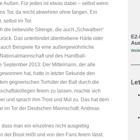
ie Außen. Für jeden ist etwas dabei – selbst wenn
ins Tor, da reicht abwehren ohne fangen. Ein
 selbst im Tor.
ch die liebevolle Strenge, die auch „Schwalben“
E2-
zurück. Das unterbindet übertriebene Härte oder
Aus
er auch Beispiele für eine außergewöhnliche
Weite
en Nationalmannschaft und des Handball-
te September 2013: Der Mittelmann, der alle
gewonnen hat, hatte in letzter Sekunde den
Le
 dem gegnerischen Torhüter der Ball durch die
schaftskollegen feiern zu lassen, machte sich
er und sprach ihm Trost und Mut zu. Das hat dem
tar im Tor der Deutschen Mannschaft: Andreas
, dass man ein einzelnes nicht ausgiebig
 der Brust reißt und von den Fans feiern lässt,