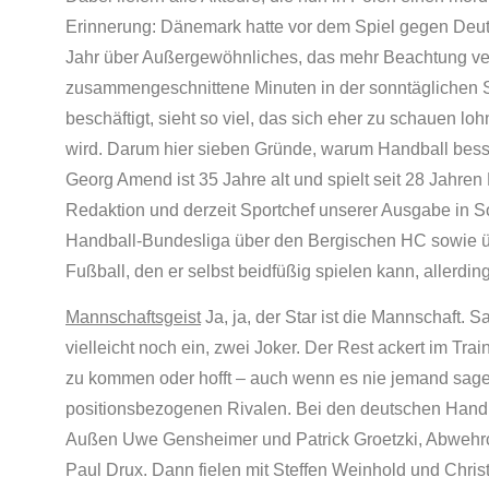
Erinnerung: Dänemark hatte vor dem Spiel gegen Deu
Jahr über Außergewöhnliches, das mehr Beachtung verdi
zusammengeschnittene Minuten in der sonntäglichen Sp
beschäftigt, sieht so viel, das sich eher zu schauen loh
wird. Darum hier sieben Gründe, warum Handball besser
Georg Amend ist 35 Jahre alt und spielt seit 28 Jahren 
Redaktion und derzeit Sportchef unserer Ausgabe in S
Handball-Bundesliga über den Bergischen HC sowie üb
Fußball, den er selbst beidfüßig spielen kann, allerd
Mannschaftsgeist
Ja, ja, der Star ist die Mannschaft. S
vielleicht noch ein, zwei Joker. Der Rest ackert im Tr
zu kommen oder hofft – auch wenn es nie jemand sage
positionsbezogenen Rivalen. Bei den deutschen Handb
Außen Uwe Gensheimer und Patrick Groetzki, Abwehr
Paul Drux. Dann fielen mit Steffen Weinhold und Chris