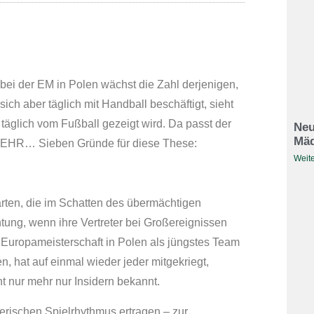
ei der EM in Polen wächst die Zahl derjenigen,
ich aber täglich mit Handball beschäftigt, sieht
s täglich vom Fußball gezeigt wird. Da passt der
Neu
Mäd
EHR… Sieben Gründe für diese These:
Weite
arten, die im Schatten des übermächtigen
htung, wenn ihre Vertreter bei Großereignissen
n Europameisterschaft in Polen als jüngstes Team
n, hat auf einmal wieder jeder mitgekriegt,
t nur mehr nur Insidern bekannt.
derischen Spielrhythmus ertragen – zur