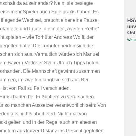
nschaft da auseinander? Nein, sie besiegte
sweise mehr Spieler auch Spielpraxis haben. Es
HSV
n fliegende Wechsel, braucht einer eine Pause,
unv
lanteile und Leute, die in der „zweiten Reihe“
Ost
ht spielen – wie Torhüter Andreas Wolff, der
Weite
gegolten hatte. Die Torhüter neiden sich die
tauschen sich aus. Vermutlich würde sich Manuel
nem Bayern-Vertreter Sven Ulreich Tipps holen
t vorhanden. Die Mannschaft gewinnt zusammen
sammen, im zweiten fängt sie sich auf. Bei
ist von Fall zu Fall verschieden.
 Hirnschäden bei Fußballern zu verursachen.
für so manchen Aussetzer verantwortlich sein: Von
denfalls nichts überliefert. Nicht mal von
rückt gelten und in der Regel auch am ehesten
ometern aus kurzer Distanz ins Gesicht gepfeffert