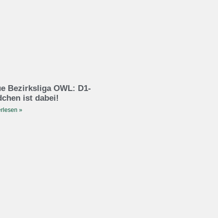
e Bezirksliga OWL: D1-
chen ist dabei!
rlesen »