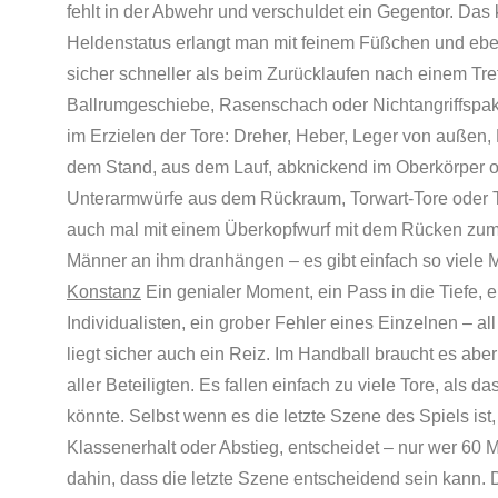
fehlt in der Abwehr und verschuldet ein Gegentor. Das k
Heldenstatus erlangt man mit feinem Füßchen und ebe
sicher schneller als beim Zurücklaufen nach einem Tref
Ballrumgeschiebe, Rasenschach oder Nichtangriffspak
im Erzielen der Tore: Dreher, Heber, Leger von außen
dem Stand, aus dem Lauf, abknickend im Oberkörper o
Unterarmwürfe aus dem Rückraum, Torwart-Tore oder Tre
auch mal mit einem Überkopfwurf mit dem Rücken zum T
Männer an ihm dranhängen – es gibt einfach so viele M
Konstanz
Ein genialer Moment, ein Pass in die Tiefe, ei
Individualisten, ein grober Fehler eines Einzelnen – al
liegt sicher auch ein Reiz. Im Handball braucht es ab
aller Beteiligten. Es fallen einfach zu viele Tore, als
könnte. Selbst wenn es die letzte Szene des Spiels ist
Klassenerhalt oder Abstieg, entscheidet – nur wer 60 
dahin, dass die letzte Szene entscheidend sein kann. 