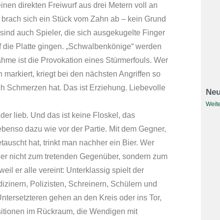
en direkten Freiwurf aus drei Metern voll an
d brach sich ein Stück vom Zahn ab – kein Grund
t sind auch Spieler, die sich ausgekugelte Finger
f die Platte gingen. „Schwalbenkönige“ werden
ahme ist die Provokation eines Stürmerfouls. Wer
markiert, kriegt bei den nächsten Angriffen so
ch Schmerzen hat. Das ist Erziehung. Liebevolle
Neu
Weite
der lieb. Und das ist keine Floskel, das
benso dazu wie vor der Partie. Mit dem Gegner,
auscht hat, trinkt man nachher ein Bier. Wer
cher nicht zum tretenden Gegenüber, sondern zum
il er alle vereint: Unterklassig spielt der
inern, Polizisten, Schreinern, Schülern und
ntersetzteren gehen an den Kreis oder ins Tor,
sitionen im Rückraum, die Wendigen mit