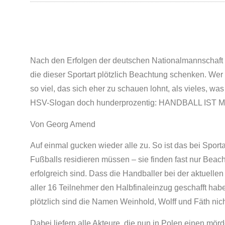
Nach den Erfolgen der deutschen Nationalmannschaft b
die dieser Sportart plötzlich Beachtung schenken. Wer s
so viel, das sich eher zu schauen lohnt, als vieles, wa
HSV-Slogan doch hunderprozentig: HANDBALL IST M
Von Georg Amend
Auf einmal gucken wieder alle zu. So ist das bei Sport
Fußballs residieren müssen – sie finden fast nur Beac
erfolgreich sind. Dass die Handballer bei der aktuelle
aller 16 Teilnehmer den Halbfinaleinzug geschafft habe
plötzlich sind die Namen Weinhold, Wolff und Fäth nich
Dabei liefern alle Akteure, die nun in Polen einen mör