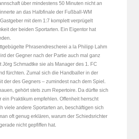
Mannschaft über mindestens 50 Minuten nicht an
rinnerte an das Halbfinale der Fußball-WM
Gastgeber mit dem 1:7 komplett verprügelt
eit der beiden Sportarten. Ein Eigentor hat
eden.
ttgebügelte Phrasendrescherei a la Philipp Lahm
wird der Gegner nach der Partie auch mal ganz
gst Jörg Schmadtke sie als Manager des 1. FC
nd fürchten. Zumal sich die Handballer in der
it der des Gegners – zumindest nach dem Spiel.
 hauen, gehört stets zum Repertoire. Da dürfte sich
ein Praktikum empfehlen. Offenheit herrscht
 viele andere Sportarten an, beschäftigen sich
man oft genug erklären, warum der Schiedsrichter
rade nicht gepfiffen hat.