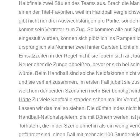
Halbfinale zwei Säulen des Teams aus. Brach die Man
einen der Titel-Favoriten, weil im Handball vergleich
gibt nicht nur drei Auswechslungen pro Partie, sonder
kommt sein Vertreter zum Zug. So kommen alle auf Spie
eingestuft wurden, können sich plötzlich ins Rampenlic
ursprünglich als Nummer zwei hinter Carsten Lichtlein 
Einsatzzeiten in der Regel nicht, sie feuern sich an, 
Neuer eher die Zunge abbeißen, bevor er sich bei sei
würde. Beim Handball sind solche Neidfaktoren nich
und sie verliert zusammen. Im ersten Fall jubelt sie zu
welchem der beiden Szenarien mehr Bier benötigt wird, 
Härte
Zu viele Kopfbälle standen schon mal im Verruf,
Lassen wir das mal so stehen. Die dürften indes nicht 
Handball-Nationalspielern, die mit Dönern werfen, ist je
Torhütern, die in der Szene ohnehin als ein wenig ver
gefährdet sind, einen Ball mit mehr als 100 Stundenkil