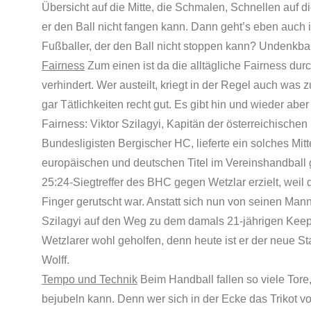
Übersicht auf die Mitte, die Schmalen, Schnellen auf d
er den Ball nicht fangen kann. Dann geht’s eben auch 
Fußballer, der den Ball nicht stoppen kann? Undenkbar,
Fairness
Zum einen ist da die alltägliche Fairness dur
verhindert. Wer austeilt, kriegt in der Regel auch was 
gar Tätlichkeiten recht gut. Es gibt hin und wieder ab
Fairness: Viktor Szilagyi, Kapitän der österreichisch
Bundesligisten Bergischer HC, lieferte ein solches Mit
europäischen und deutschen Titel im Vereinshandball 
25:24-Siegtreffer des BHC gegen Wetzlar erzielt, weil
Finger gerutscht war. Anstatt sich nun von seinen Mann
Szilagyi auf den Weg zu dem damals 21-jährigen Keep
Wetzlarer wohl geholfen, denn heute ist er der neue S
Wolff.
Tempo und Technik
Beim Handball fallen so viele Tore
bejubeln kann. Denn wer sich in der Ecke das Trikot von