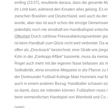
einfing (23:37), resultierte daraus, dass die gesamte 
ihr Limit kam, während den Kroaten alles gelang. Es e
zwischen Brasilien und Deutschland, weil auch da der 
wurde, aber das ist auch schon die einzige Gemeinsamk
jedenfalls noch nie ernsthaft ein Handballspiel entschi
Offenheit
Durch zahllose Presseabteilungsvertreter gla
ist beim Handball zum Glück nicht weit verbreitet. Da 
offen als „Drecksack“ bezeichnet, eine Strafe wie jün
Köln in der „Eierkopp-Affäre“ kassierte, muss da niema
Regel auch mehr mit der eigenen Nase befassen als m
Selbstkritik, ohne einzelne Mitspieler in die Pfanne zu
der Dortmunder Fußball-Kollege Mats Hummels mal für 
auch in einem anderen Bezug: Handballer schauen sich
so damit, dass sie mitreden können. Fußballern muss 
beim vermeintlichen Handspiel von Weinhold und Co. ge
(ame)