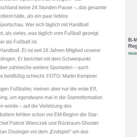
tschland keine 24 Stunden Pause –, das gesamte
ent hätte, als ein paar lieblos
ortschau. Wer sich täglich mit Handball
nt, als vieles, was täglich vom Fußball gezeigt
B-M
 als Fußball ist.
Reg
Handball. Er ist seit 16 Jahren Mitglied unserer
Weite
olingen. Er berichtet mit dem Schwerpunkt
er zahlreiche weitere Sportarten – auch
ings beidfüßig schlecht. FOTO: Martin Kempner
agen Fußballer, meinen aber nur die erste Elf,
aining, um irgendwann mal in die Stammformation
n würde – auf die Verletzung des
allern fehlten schon vor EM-Beginn die Star-
chef Patrick Wienczek und Rückraum-Shooter
tian Dissinger vor dem „Endspiel“ um das