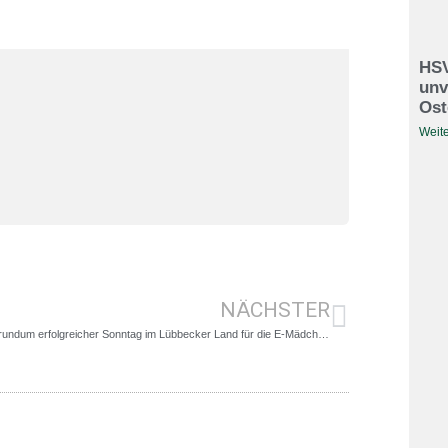
HSV
unv
Ost
Weite
NÄCHSTER
Ein rundum erfolgreicher Sonntag im Lübbecker Land für die E-Mädchenteams. Anbei der Bericht der E1