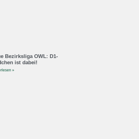
e Bezirksliga OWL: D1-
chen ist dabei!
rlesen »