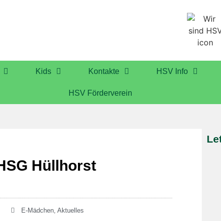
Kids
Kontakte
HSV Info
HSV Förderverein
Le
HSG Hüllhorst
E-Mädchen
,
Aktuelles