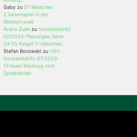
Gaby
zu
D1 Mädchen:
2.Saisonspiel in der
Meisterrunde
Andre Zuan
zu
Vorstandsinfo
02/2024: Planungen Serie
24-25 Folge1 C-Mädchen
Stefan Borowski
zu
HSV-
Vorstandsinfo 07/2023:
1.Frauen Rückzug vom
Spielbetrieb