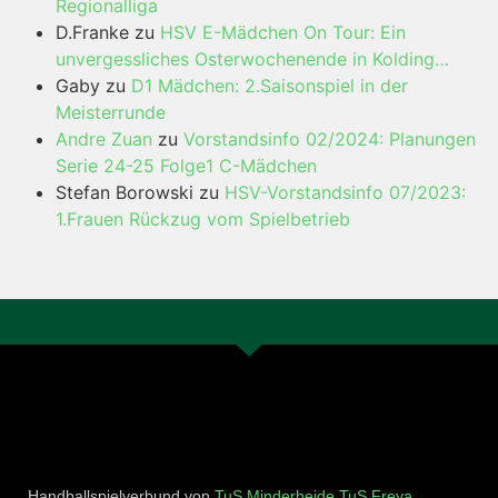
Regionalliga
D.Franke
zu
HSV E-Mädchen On Tour: Ein
unvergessliches Osterwochenende in Kolding…
Gaby
zu
D1 Mädchen: 2.Saisonspiel in der
Meisterrunde
Andre Zuan
zu
Vorstandsinfo 02/2024: Planungen
Serie 24-25 Folge1 C-Mädchen
Stefan Borowski
zu
HSV-Vorstandsinfo 07/2023:
1.Frauen Rückzug vom Spielbetrieb
Handballspielverbund von
TuS Minderheide
TuS Freya