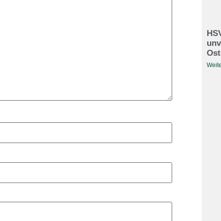
HSV
unv
Ost
Weite