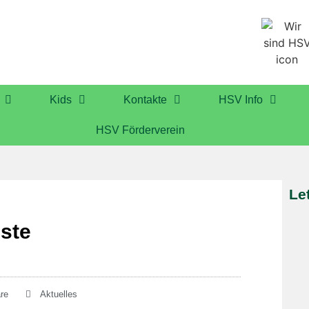
Kids
Kontakte
HSV Info
HSV Förderverein
Le
este
re
Aktuelles