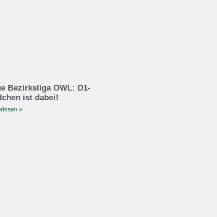
e Bezirksliga OWL: D1-
chen ist dabei!
rlesen »