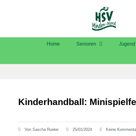
Home
Senioren
Jugend
Kinderhandball: Minispielf
Von
Sascha Rueter
25/01/2024
Keine Kommenta