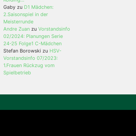
Gaby
zu
D1 Mädchen:
2.Saisonspiel in der
Meisterrunde
Andre Zuan
zu
Vorstandsinfo
02/2024: Planungen Serie
24-25 Folge1 C-Mädchen
Stefan Borowski
zu
HSV-
Vorstandsinfo 07/2023:
1.Frauen Rückzug vom
Spielbetrieb