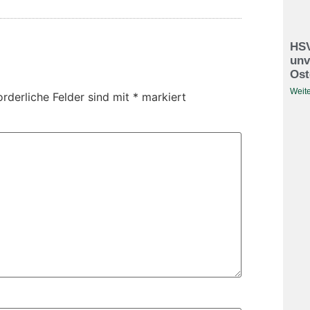
HSV
unv
Ost
Weite
orderliche Felder sind mit
*
markiert