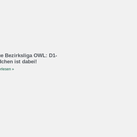
e Bezirksliga OWL: D1-
chen ist dabei!
rlesen »