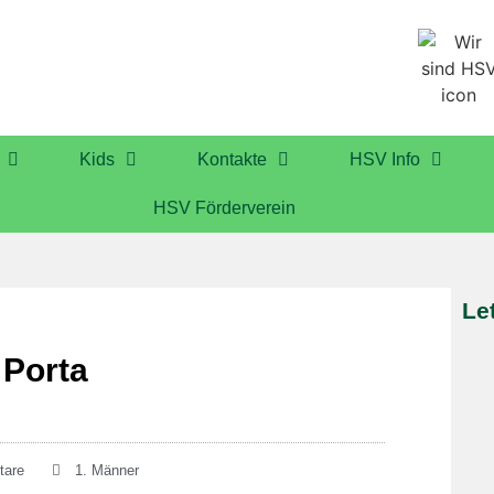
Kids
Kontakte
HSV Info
HSV Förderverein
Le
 Porta
tare
1. Männer