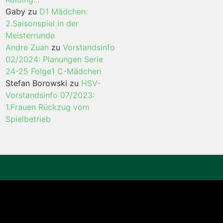
Gaby
zu
D1 Mädchen:
2.Saisonspiel in der
Meisterrunde
Andre Zuan
zu
Vorstandsinfo
02/2024: Planungen Serie
24-25 Folge1 C-Mädchen
Stefan Borowski
zu
HSV-
Vorstandsinfo 07/2023:
1.Frauen Rückzug vom
Spielbetrieb