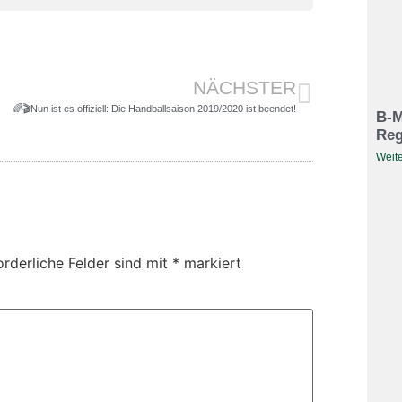
NÄCHSTER
🌈🎬Nun ist es offiziell: Die Handballsaison 2019/2020 ist beendet!
B-M
Reg
Weite
orderliche Felder sind mit
*
markiert