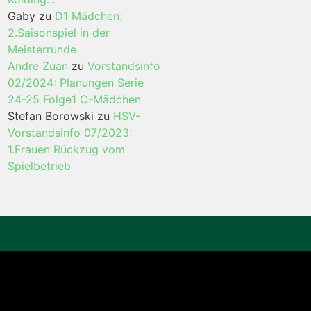
Gaby
zu
D1 Mädchen:
2.Saisonspiel in der
Meisterrunde
Andre Zuan
zu
Vorstandsinfo
02/2024: Planungen Serie
24-25 Folge1 C-Mädchen
Stefan Borowski
zu
HSV-
Vorstandsinfo 07/2023:
1.Frauen Rückzug vom
Spielbetrieb