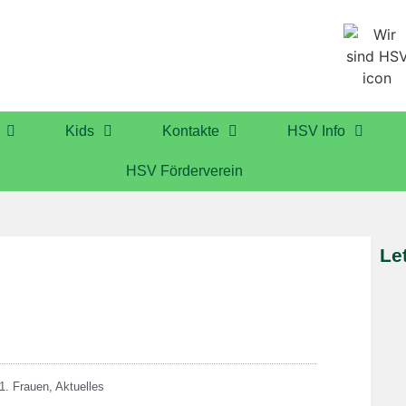
Kids
Kontakte
HSV Info
HSV Förderverein
Le
1. Frauen
,
Aktuelles