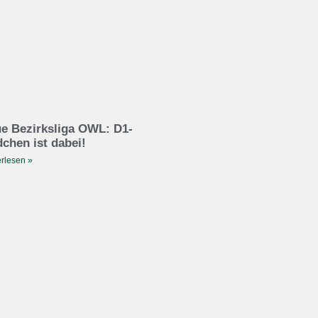
e Bezirksliga OWL: D1-
chen ist dabei!
rlesen »