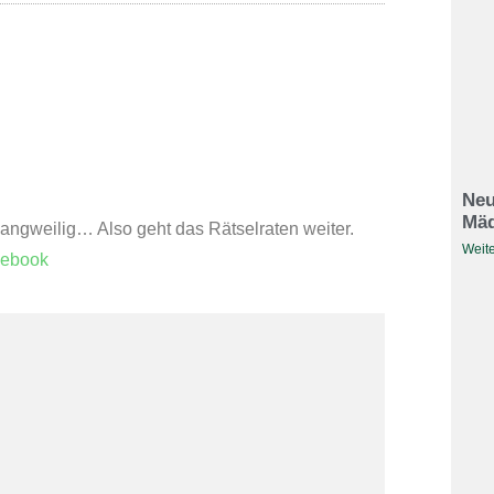
Neu
Mäd
 langweilig… Also geht das Rätselraten weiter.
Weite
ebook