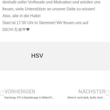
deshalb voller Vorfreude und Motivation und würden uns
freuen, viele Unterstützer an unserer Seite zu wissen!
Also, alle in die Halle!
Start ist 17:30 Uhr in Stemmer! Wir freuen uns auf
DICH! 💪🏼💚🖤
HSV
VORHERIGER
NÄCHSTER
Nachtrag: ‼️‼️‼️⚠️Spielabsage in Witten‼️‼️‼️⚠️
Wenn’s nicht läuft, läufts nicht…