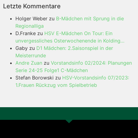
Letzte Kommentare
Holger Weber
zu
B-Mädchen mit Sprung in die
Regionalliga
D.Franke
zu
HSV E-Mädchen On Tour: Ein
unvergessliches Osterwochenende in Kolding…
Gaby
zu
D1 Mädchen: 2.Saisonspiel in der
Meisterrunde
Andre Zuan
zu
Vorstandsinfo 02/2024: Planungen
Serie 24-25 Folge1 C-Mädchen
Stefan Borowski
zu
HSV-Vorstandsinfo 07/2023:
1.Frauen Rückzug vom Spielbetrieb