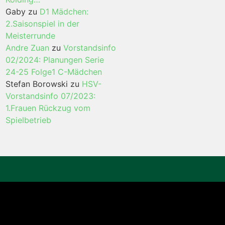
Gaby
zu
D1 Mädchen:
2.Saisonspiel in der
Meisterrunde
Andre Zuan
zu
Vorstandsinfo
02/2024: Planungen Serie
24-25 Folge1 C-Mädchen
Stefan Borowski
zu
HSV-
Vorstandsinfo 07/2023:
1.Frauen Rückzug vom
Spielbetrieb