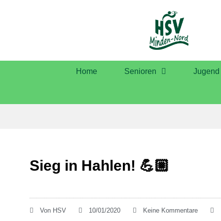
Home
Senioren
Jugend
Sieg in Hahlen! 💪🏼
Von
HSV
10/01/2020
Keine Kommentare