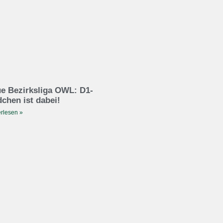
e Bezirksliga OWL: D1-
chen ist dabei!
rlesen »