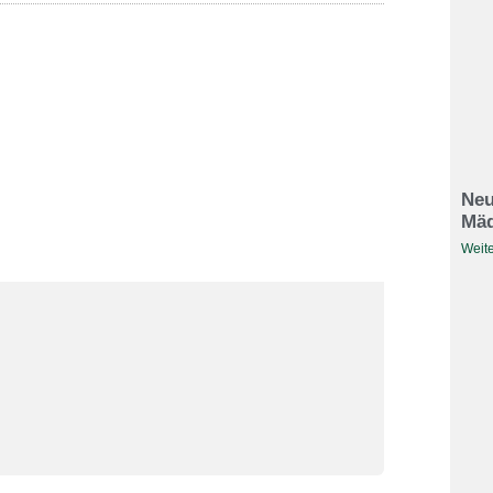
Neu
Mäd
Weite