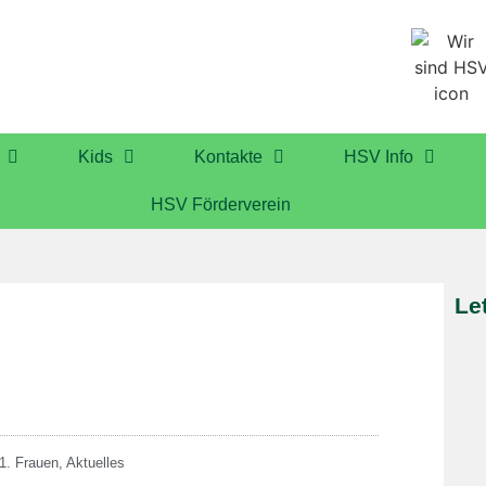
Kids
Kontakte
HSV Info
HSV Förderverein
Le
1. Frauen
,
Aktuelles