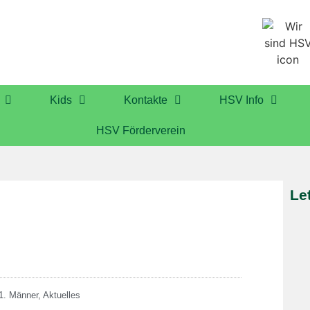
Kids
Kontakte
HSV Info
HSV Förderverein
Le
1. Männer
,
Aktuelles