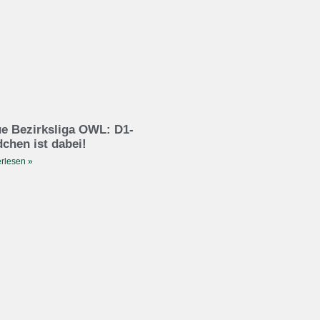
e Bezirksliga OWL: D1-
chen ist dabei!
rlesen »