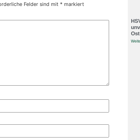
orderliche Felder sind mit
*
markiert
HSV
unv
Ost
Weite