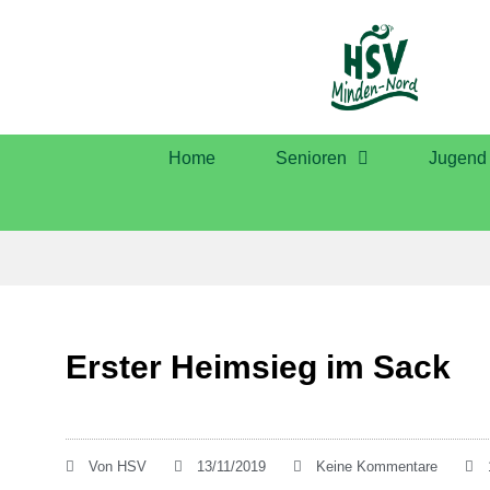
Home
Senioren
Jugend
Erster Heimsieg im Sack
Von
HSV
13/11/2019
Keine Kommentare