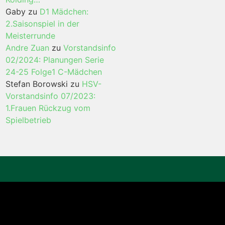
Gaby
zu
D1 Mädchen:
2.Saisonspiel in der
Meisterrunde
Andre Zuan
zu
Vorstandsinfo
02/2024: Planungen Serie
24-25 Folge1 C-Mädchen
Stefan Borowski
zu
HSV-
Vorstandsinfo 07/2023:
1.Frauen Rückzug vom
Spielbetrieb