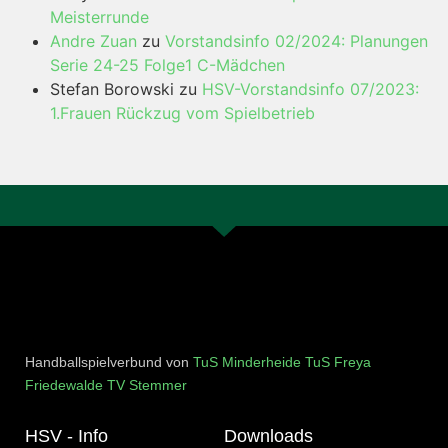
Meisterrunde
Andre Zuan
zu
Vorstandsinfo 02/2024: Planungen
Serie 24-25 Folge1 C-Mädchen
Stefan Borowski
zu
HSV-Vorstandsinfo 07/2023:
1.Frauen Rückzug vom Spielbetrieb
Handballspielverbund von
TuS Minderheide
TuS Freya
Friedewalde
TV Stemmer
HSV - Info
Downloads