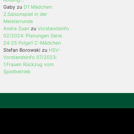
Gaby
zu
D1 Mädchen:
2.Saisonspiel in der
Meisterrunde
Andre Zuan
zu
Vorstandsinfo
02/2024: Planungen Serie
24-25 Folge1 C-Mädchen
Stefan Borowski
zu
HSV-
Vorstandsinfo 07/2023:
1.Frauen Rückzug vom
Spielbetrieb