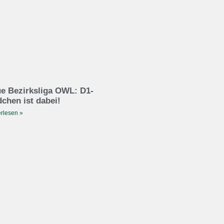
e Bezirksliga OWL: D1-
chen ist dabei!
rlesen »