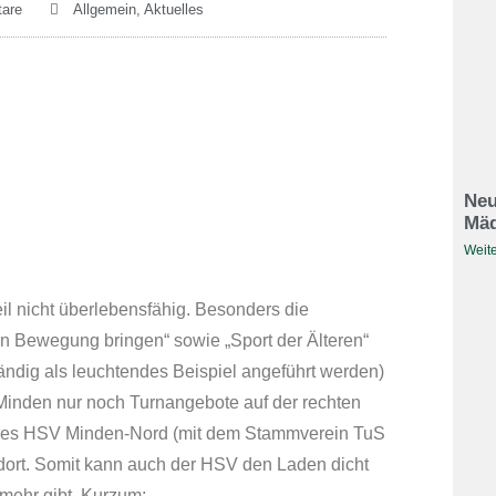
are
Allgemein
,
Aktuelles
Neu
Mäd
Weite
il nicht überlebensfähig. Besonders die
in Bewegung bringen“ sowie „Sport der Älteren“
ändig als leuchtendes Beispiel angeführt werden)
t Minden nur noch Turnangebote auf der rechten
r des HSV Minden-Nord (mit dem Stammverein TuS
ndort. Somit kann auch der HSV den Laden dicht
 mehr gibt. Kurzum: