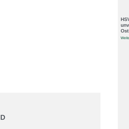
HSV
unv
Ost
Weite
ND