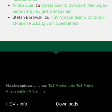
Andre Zuan
zu
Vorstandsinfo 02/2024: Planungen
Serie 24-25 Folge1 C-Mädchen
Stefan Borowski
zu
HSV-Vorstandsinfo 07/2023:
1.Frauen Rückzug vom Spielbetrieb
Handballspielverbund von
TuS Minderheide
TuS Freya
Friedewalde
TV Stemmer
HSV - Info
Downloads