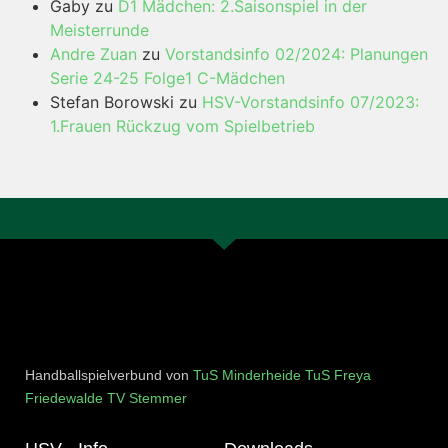
Gaby
zu
D1 Mädchen: 2.Saisonspiel in der
Meisterrunde
Andre Zuan
zu
Vorstandsinfo 02/2024: Planungen
Serie 24-25 Folge1 C-Mädchen
Stefan Borowski
zu
HSV-Vorstandsinfo 07/2023:
1.Frauen Rückzug vom Spielbetrieb
Handballspielverbund von
TuS Minderheide
TuS Freya
Friedewalde
TV Stemmer