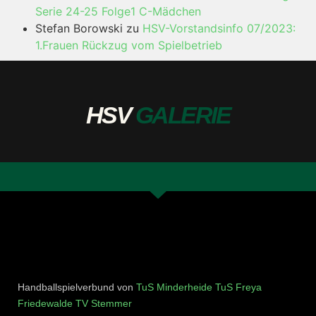
Serie 24-25 Folge1 C-Mädchen
Stefan Borowski
zu
HSV-Vorstandsinfo 07/2023:
1.Frauen Rückzug vom Spielbetrieb
HSV
GALERIE
Handballspielverbund von
TuS Minderheide
TuS Freya
Friedewalde
TV Stemmer