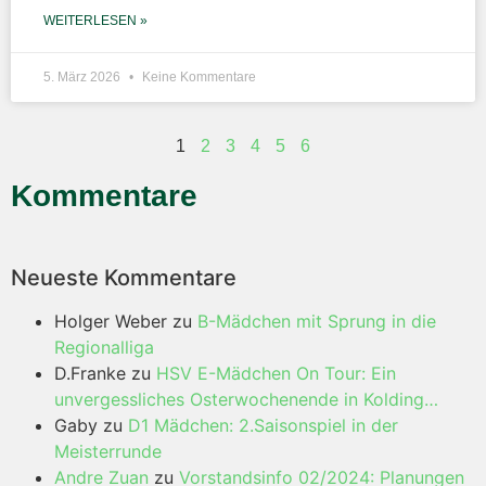
WEITERLESEN »
5. März 2026
Keine Kommentare
1
2
3
4
5
6
Kommentare
Neueste Kommentare
Holger Weber
zu
B-Mädchen mit Sprung in die
Regionalliga
D.Franke
zu
HSV E-Mädchen On Tour: Ein
unvergessliches Osterwochenende in Kolding…
Gaby
zu
D1 Mädchen: 2.Saisonspiel in der
Meisterrunde
Andre Zuan
zu
Vorstandsinfo 02/2024: Planungen