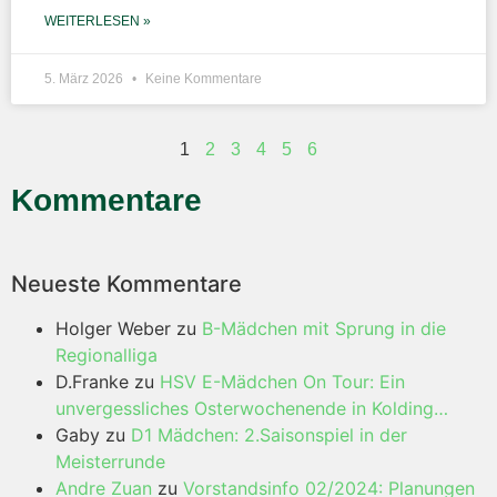
WEITERLESEN »
5. März 2026
Keine Kommentare
1
2
3
4
5
6
Kommentare
Neueste Kommentare
Holger Weber
zu
B-Mädchen mit Sprung in die
Regionalliga
D.Franke
zu
HSV E-Mädchen On Tour: Ein
unvergessliches Osterwochenende in Kolding…
Gaby
zu
D1 Mädchen: 2.Saisonspiel in der
Meisterrunde
Andre Zuan
zu
Vorstandsinfo 02/2024: Planungen