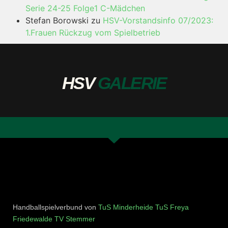
Serie 24-25 Folge1 C-Mädchen
Stefan Borowski
zu
HSV-Vorstandsinfo 07/2023:
1.Frauen Rückzug vom Spielbetrieb
HSV
GALERIE
Handballspielverbund von
TuS Minderheide
TuS Freya
Friedewalde
TV Stemmer