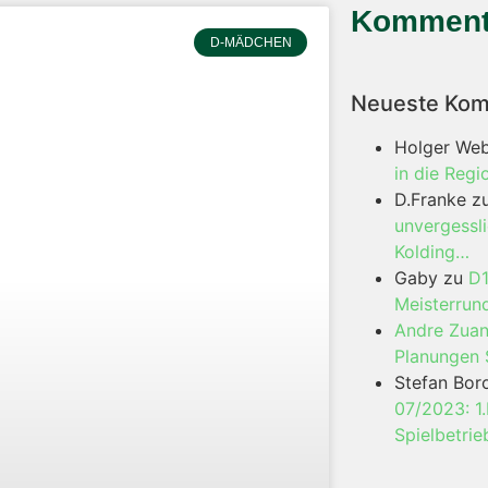
Komment
D-MÄDCHEN
Neueste Ko
Holger We
in die Regi
D.Franke
z
unvergessl
Kolding…
Gaby
zu
D1
Meisterrun
Andre Zua
Planungen 
Stefan Bor
07/2023: 1
Spielbetrie