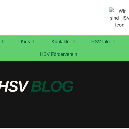
Kids
Kontakte
HSV Info
HSV Förderverein
HSV
BLOG