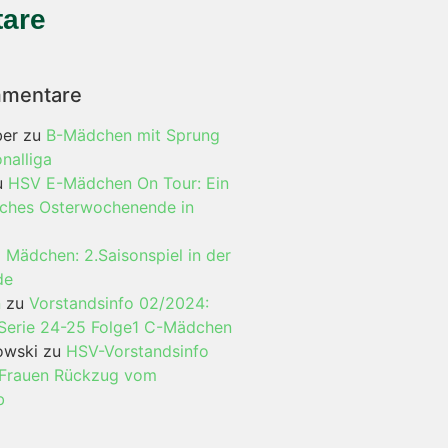
are
mmentare
ber
zu
B-Mädchen mit Sprung
onalliga
u
HSV E-Mädchen On Tour: Ein
iches Osterwochenende in
 Mädchen: 2.Saisonspiel in der
de
n
zu
Vorstandsinfo 02/2024:
Serie 24-25 Folge1 C-Mädchen
owski
zu
HSV-Vorstandsinfo
.Frauen Rückzug vom
b