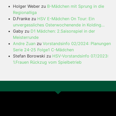
Holger Weber
zu
B-Mädchen mit Sprung in die
Regionalliga
D.Franke
zu
HSV E-Mädchen On Tour: Ein
unvergessliches Osterwochenende in Kolding…
Gaby
zu
D1 Mädchen: 2.Saisonspiel in der
Meisterrunde
Andre Zuan
zu
Vorstandsinfo 02/2024: Planungen
Serie 24-25 Folge1 C-Mädchen
Stefan Borowski
zu
HSV-Vorstandsinfo 07/2023:
1.Frauen Rückzug vom Spielbetrieb