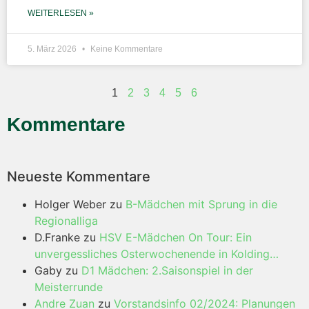
WEITERLESEN »
5. März 2026
Keine Kommentare
1
2
3
4
5
6
Kommentare
Neueste Kommentare
Holger Weber
zu
B-Mädchen mit Sprung in die
Regionalliga
D.Franke
zu
HSV E-Mädchen On Tour: Ein
unvergessliches Osterwochenende in Kolding…
Gaby
zu
D1 Mädchen: 2.Saisonspiel in der
Meisterrunde
Andre Zuan
zu
Vorstandsinfo 02/2024: Planungen