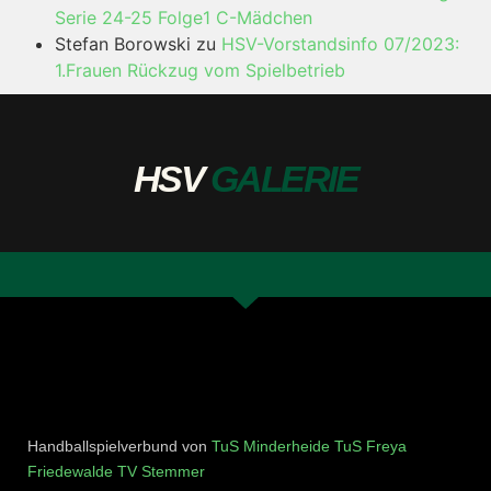
Serie 24-25 Folge1 C-Mädchen
Stefan Borowski
zu
HSV-Vorstandsinfo 07/2023:
1.Frauen Rückzug vom Spielbetrieb
HSV
GALERIE
Handballspielverbund von
TuS Minderheide
TuS Freya
Friedewalde
TV Stemmer